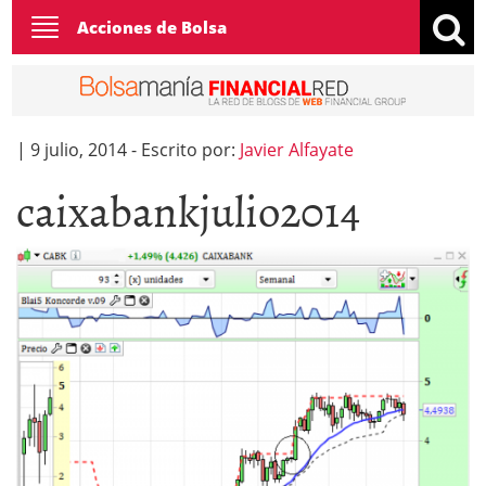
Toggle
Acciones de Bolsa
navigation
|
9 julio, 2014
-
Escrito por:
Javier Alfayate
caixabankjulio2014