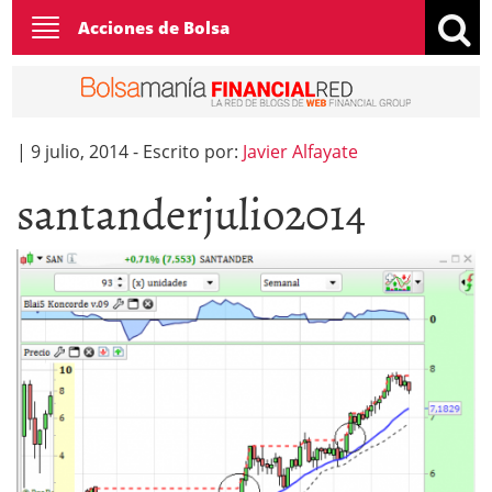
Toggle
Acciones de Bolsa
navigation
|
9 julio, 2014
-
Escrito por:
Javier Alfayate
santanderjulio2014