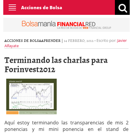
Toggle
Acciones de Bolsa
navigation
ACCIONES DE BOLSA
APRENDER
|
14 FEBRERO, 2012
-
Escrito por:
Javier
Alfayate
Terminando las charlas para
Forinvest2012
Aquí estoy terminando las transparencias de mis 2
ponencias y mi mini ponencia en el stand de