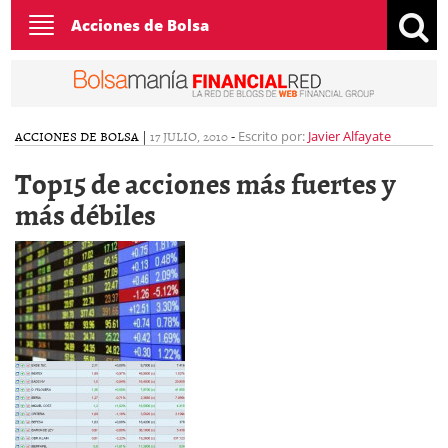
Toggle
Acciones de Bolsa
navigation
ACCIONES DE BOLSA
|
17 JULIO, 2010
-
Escrito por:
Javier Alfayate
Top15 de acciones más fuertes y
más débiles