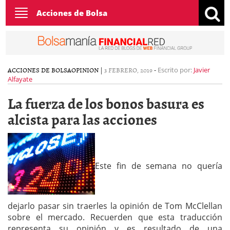
Toggle
Acciones de Bolsa
navigation
ACCIONES DE BOLSA
OPINION
|
3 FEBRERO, 2019
-
Escrito por:
Javier
Alfayate
La fuerza de los bonos basura es
alcista para las acciones
Este fin de semana no quería
dejarlo pasar sin traerles la opinión de Tom McClellan
sobre el mercado. Recuerden que esta traducción
representa su opinión y es resultado de una