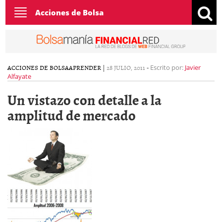
Toggle
Acciones de Bolsa
navigation
ACCIONES DE BOLSA
APRENDER
|
28 JULIO, 2011
-
Escrito por:
Javier
Alfayate
Un vistazo con detalle a la
amplitud de mercado