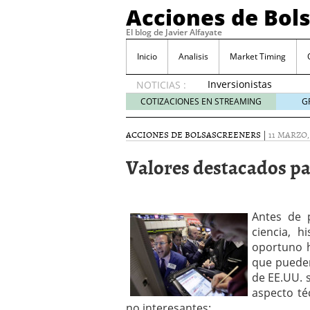
Acciones de Bol
El blog de Javier Alfayate
Inicio
Analisis
Market Timing
Inversionistas
NOTICIAS :
VIP en
COTIZACIONES EN STREAMING
G
México
muestran
ACCIONES DE BOLSA
SCREENERS
|
11 MARZO,
creciente
interés
Valores destacados pa
por SIFX
mayo 8,
2026
Qué es una acción infra
Antes de 
noviembre 30, 2024
ciencia, 
Entendiendo los ETF de 
oportuno h
Dividend Kings: empres
que pueden
noviembre 12, 2024
de EE.UU. 
Descubre RealAdvisor: 
inmobiliarias
aspecto téc
septiembr
no interesantes: