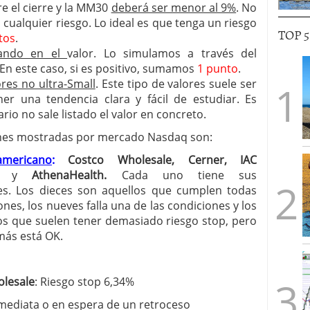
re el cierre y la MM30
deberá ser menor al 9%
. No
 cualquier riesgo. Lo ideal es que tenga un riesgo
TOP 
tos
.
rando en el
valor. Lo simulamos a través del
En este caso, si es positivo, sumamos
1 punto
.
res no ultra-Small
. Este tipo de valores suele ser
ner una tendencia clara y fácil de estudiar. Es
rio no sale listado el valor en concreto.
ciones mostradas por mercado Nasdaq son:
mericano
:
Costco Wholesale, Cerner, IAC
ve
y
AthenaHealth
.
Cada uno tiene sus
es. Los dieces son aquellos que cumplen todas
ones, los nueves falla una de las condiciones y los
los que suelen tener demasiado riesgo stop, pero
más está OK.
lesale
: Riesgo stop 6,34%
ediata o en espera de un retroceso