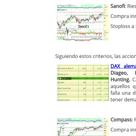
Sanofi
: Ri
Compra inm
Stoploss a
Siguiendo estos criterios, las acc
DAX alemá
Diageo, 
Hunting
.
Ca
aquellos 
falla una 
tener dema
Compass
:
Compra inm