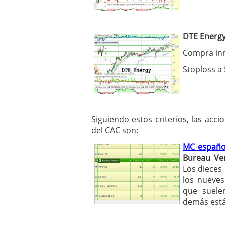
DTE Energ
Compra inm
Stoploss a 
Siguiendo estos criterios, las ac
del CAC son:
MC español
Bureau Ver
Los dieces
los nueves
que suele
demás está