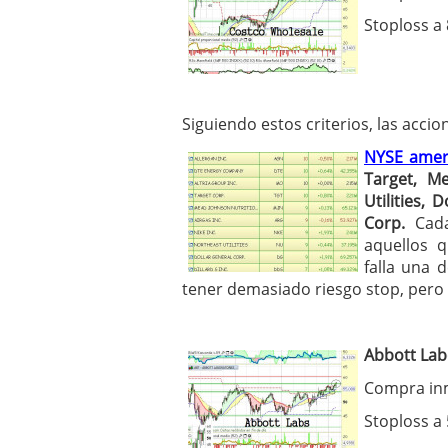
Stoploss a 
Siguiendo estos criterios, las acc
NYSE amer
Target, Me
Utilities, 
Corp
.
Cada
aquellos 
falla una 
tener demasiado riesgo stop, pero
Abbott Lab
Compra inm
Stoploss a 