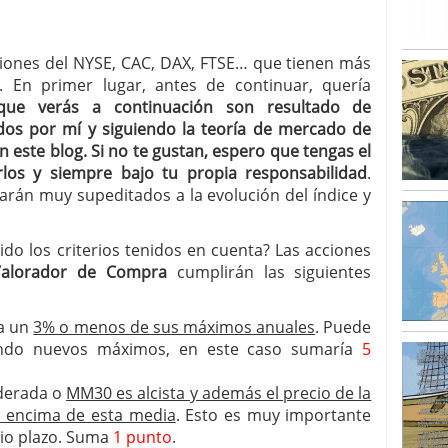
ones del NYSE, CAC, DAX, FTSE… que tienen más
. En primer lugar, antes de continuar, quería
que verás a continuación son resultado de
os por mí y siguiendo la teoría de mercado de
 este blog. Si no te gustan, espero que tengas el
arlos y siempre bajo tu propia responsabilidad
.
arán muy supeditados a la evolución del índice y
o los criterios tenidos en cuenta? Las acciones
Valorador de Compra
cumplirán las siguientes
 a un
3% o menos de sus máximos anuales
. Puede
iendo nuevos máximos, en este caso sumaría
5
derada o
MM30 es alcista y además el precio de la
or encima de esta media
. Esto es muy importante
dio plazo. Suma
1 punto
.