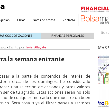
sa
Opinion
Libros
Notas de prensa
Contacto
Busca
RÁFICOS COTIZACIONES
FINANZAS PERSONALES
MAS 
 2012
-
Escrito por:
Javier Alfayate
ra la semana entrante
valorada y por qué no hay que perderlas de vista
pasar a la parte de contendos de interés, de
historia etc… de los domingos, he considerado
Bitcoin
noviembre 22, 2024
acer una selección de acciones y otros valores
as que destacan por sus dividendos constantes
 ser de tu agrado. Estas acciones serán no sólo
si no de cualquier mercado que muestre un buen
Una poderosa herramienta para tus inversiones
nico. Será cosa tuya el filtrar países y sectores
e 23, 2024