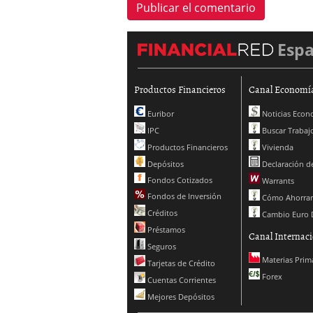
Esp
Productos Financieros
Canal Economí
Euribor
Noticias Econ
IPC
Buscar Trabaj
Productos Financieros
Vivienda
Depósitos
Declaración de
Fondos Cotizados
Warrants
Fondos de Inversión
Cómo Ahorrar
Créditos
Cambio Euro 
Préstamos
Canal Internaci
Seguros
Materias Prim
Tarjetas de Crédito
Forex
Cuentas Corrientes
Mejores Depósitos