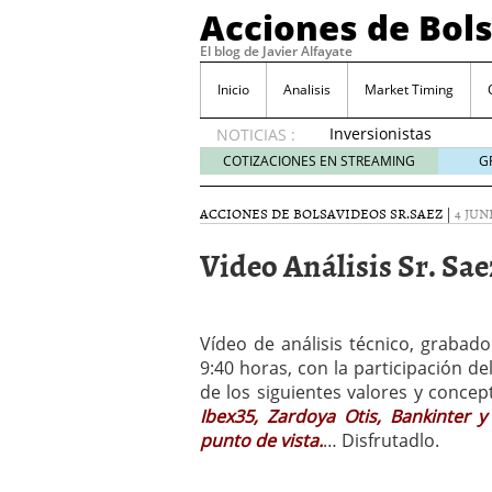
Acciones de Bol
El blog de Javier Alfayate
Inicio
Analisis
Market Timing
Inversionistas
NOTICIAS :
VIP en
COTIZACIONES EN STREAMING
G
México
muestran
ACCIONES DE BOLSA
VIDEOS SR.SAEZ
|
4 JUN
creciente
interés
Video Análisis Sr. Saez
por SIFX
mayo 8,
2026
Qué es una acción infra
Vídeo de análisis técnico, grabado
noviembre 30, 2024
9:40 horas, con la participación de
Entendiendo los ETF de 
de los siguientes valores y conce
Dividend Kings: empres
Ibex35, Zardoya Otis, Bankinter 
noviembre 12, 2024
punto de vista.
… Disfrutadlo.
Descubre RealAdvisor: 
inmobiliarias
septiembr