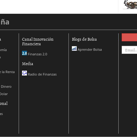
aña
a
Canal Innovación
Blogs de Bolsa
Financiera
Aprender Bolsa
omía
Finanzas 2.0
o
Media
 la Renta
Radio de Finanzas
 Dinero
Dolar
onal
as