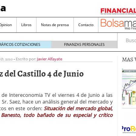
sa
Opinion
Libros
Notas de prensa
Contacto
Busca
RÁFICOS COTIZACIONES
FINANZAS PERSONALES
MAS 
IO, 2010
-
Escrito por:
Javier Alfayate
 del Castillo 4 de Junio
valorada y por qué no hay que perderlas de vista
 de Intereconomia TV el viernes 4 de Junio a las
l Sr. Saez, hace un análisis general del mercado y
Bitcoin
noviembre 22, 2024
ptos en este orden:
Situación del mercado global,
as que destacan por sus dividendos constantes
y Banesto, todo bañado de su especial y crítico
Una poderosa herramienta para tus inversiones
e 23, 2024