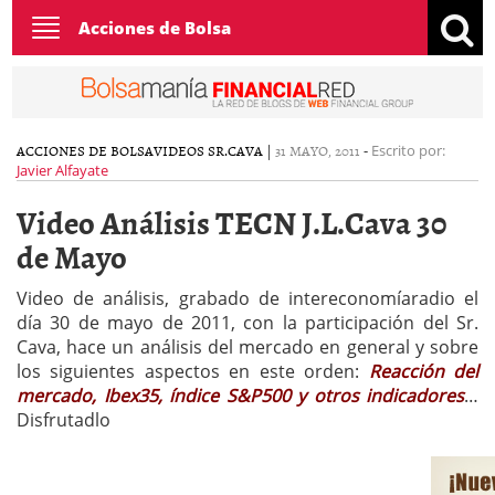
Toggle
Acciones de Bolsa
navigation
ACCIONES DE BOLSA
VIDEOS SR.CAVA
|
31 MAYO, 2011
-
Escrito por:
Javier Alfayate
Video Análisis TECN J.L.Cava 30
de Mayo
Video de análisis, grabado de intereconomíaradio el
día 30 de mayo de 2011, con la participación del Sr.
Cava, hace un análisis del mercado en general y sobre
los siguientes aspectos en este orden:
Reacción del
mercado, Ibex35, índice S&P500 y otros indicadores
…
Disfrutadlo