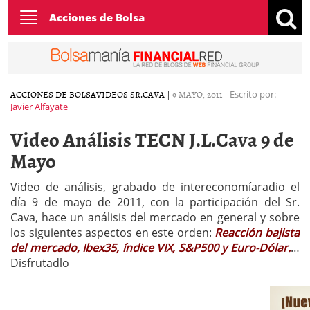
Toggle
Acciones de Bolsa
navigation
ACCIONES DE BOLSA
VIDEOS SR.CAVA
|
9 MAYO, 2011
-
Escrito por:
Javier Alfayate
Video Análisis TECN J.L.Cava 9 de
Mayo
Video de análisis, grabado de intereconomíaradio el
día 9 de mayo de 2011, con la participación del Sr.
Cava, hace un análisis del mercado en general y sobre
los siguientes aspectos en este orden:
Reacción bajista
del mercado, Ibex35, índice VIX, S&P500 y Euro-Dólar.
…
Disfrutadlo