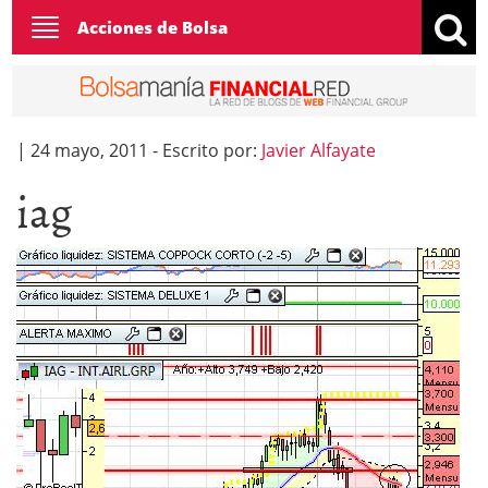
Toggle
Acciones de Bolsa
navigation
|
24 mayo, 2011
-
Escrito por:
Javier Alfayate
iag