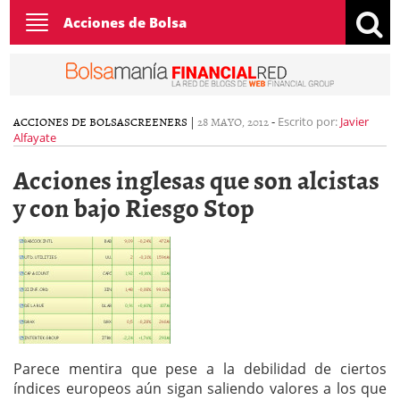
Toggle
Acciones de Bolsa
navigation
ACCIONES DE BOLSA
SCREENERS
|
28 MAYO, 2012
-
Escrito por:
Javier
Alfayate
Acciones inglesas que son alcistas
y con bajo Riesgo Stop
Parece mentira que pese a la debilidad de ciertos
índices europeos aún sigan saliendo valores a los que