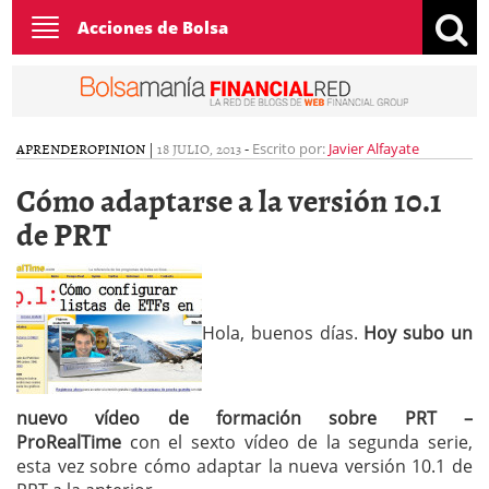
Toggle
Acciones de Bolsa
navigation
APRENDER
OPINION
|
18 JULIO, 2013
-
Escrito por:
Javier Alfayate
Cómo adaptarse a la versión 10.1
de PRT
Hola, buenos días.
Hoy subo un
nuevo vídeo de formación sobre PRT –
ProRealTime
con el sexto vídeo de la segunda serie,
esta vez sobre cómo adaptar la nueva versión 10.1 de