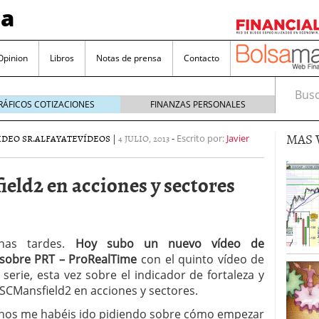
sa
Opinion
Libros
Notas de prensa
Contacto
Busca
RÁFICOS COTIZACIONES
FINANZAS PERSONALES
MAS 
IDEO SR.ALFAYATE
VÍDEOS
|
4 JULIO, 2013
-
Escrito por:
Javier
eld2 en acciones y sectores
valorada y por qué no hay que perderlas de vista
enas tardes.
Hoy subo un nuevo vídeo de
Bitcoin
noviembre 22, 2024
as que destacan por sus dividendos constantes
 sobre PRT – ProRealTime
con el quinto vídeo de
serie, esta vez sobre el indicador de fortaleza y
Una poderosa herramienta para tus inversiones
SCMansfield2 en acciones y sectores.
e 23, 2024
os me habéis ido pidiendo sobre cómo empezar