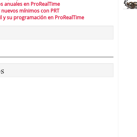
os anuales en ProRealTime
y nuevos mínimos con PRT
bil y su programación en ProRealTime
os