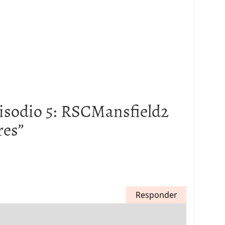
isodio 5: RSCMansfield2
res
”
Responder