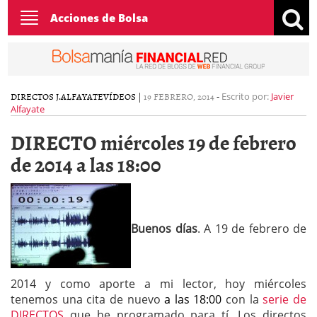
Toggle
Acciones de Bolsa
navigation
DIRECTOS J.ALFAYATE
VÍDEOS
|
19 FEBRERO, 2014
-
Escrito por:
Javier
Alfayate
DIRECTO miércoles 19 de febrero
de 2014 a las 18:00
Buenos días
. A 19 de febrero de
2014 y como aporte a mi lector, hoy miércoles
tenemos una cita de nuevo
a las 18:00
con la
serie de
DIRECTOS
que he programado para tí. Los directos