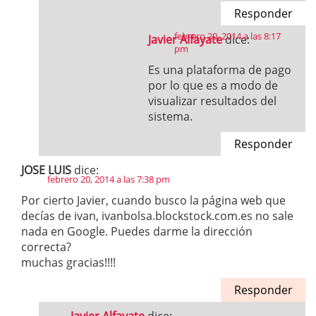
Responder
febrero 20, 2014 a las 8:17
Javier Alfayate
dice:
pm
Es una plataforma de pago
por lo que es a modo de
visualizar resultados del
sistema.
Responder
JOSE LUIS
dice:
febrero 20, 2014 a las 7:38 pm
Por cierto Javier, cuando busco la página web que
decías de ivan, ivanbolsa.blockstock.com.es no sale
nada en Google. Puedes darme la dirección
correcta?
muchas gracias!!!!
Responder