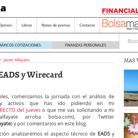
sa
Opinion
Libros
Notas de prensa
Contacto
Busca
RÁFICOS COTIZACIONES
FINANZAS PERSONALES
MAS 
r:
Javier Alfayate
e EADS y Wirecard
valorada y por qué no hay que perderlas de vista
les, comenzamos la jornada con el análisis de
 y activos que has ido pidiendo en mi
Bitcoin
noviembre 22, 2024
RECTO del jueves
o que me vas solicitando a mi
as que destacan por sus dividendos constantes
jalfayate arroba bolsa.com), por Twitter
ayate
) y por comentarios en este blog.
Una poderosa herramienta para tus inversiones
e 23, 2024
ción analizaremos el aspecto técnico de
EADS
y