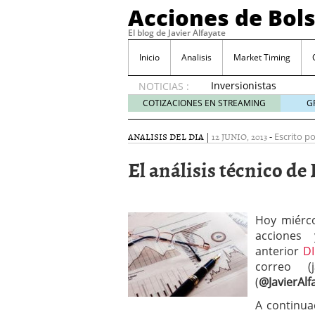
Acciones de Bol
El blog de Javier Alfayate
Inicio
Analisis
Market Timing
Inversionistas
NOTICIAS :
VIP en
COTIZACIONES EN STREAMING
G
México
muestran
ANALISIS DEL DIA
|
12 JUNIO, 2013
-
Escrito po
creciente
interés
El análisis técnico d
por SIFX
mayo 8,
2026
Qué es una acción infra
Hoy miérco
noviembre 30, 2024
acciones
Entendiendo los ETF de 
anterior
DI
Dividend Kings: empres
correo (
noviembre 12, 2024
(
@JavierAlf
Descubre RealAdvisor: 
inmobiliarias
septiembr
A continua