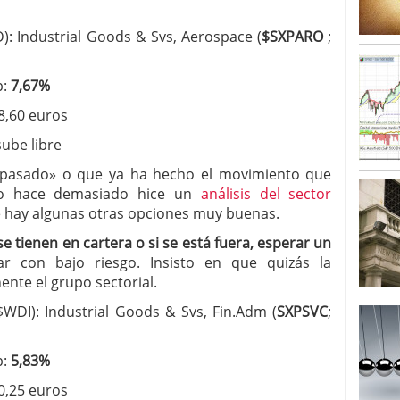
): Industrial Goods & Svs, Aerospace (
$SXPARO
;
p:
7,67%
8,60 euros
sube libre
«pasado» o que ya ha hecho el movimiento que
no hace demasiado hice un
análisis del sector
 hay algunas otras opciones muy buenas.
 tienen en cartera o si se está fuera, esperar un
 con bajo riesgo. Insisto en que quizás la
nte el grupo sectorial.
WDI): Industrial Goods & Svs, Fin.Adm (
SXPSVC
;
p:
5,83%
0,25 euros