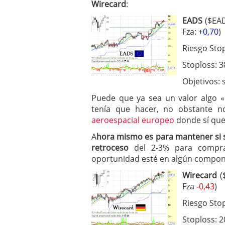
Wirecard
:
EADS
($EAD
Fza:
+0,70
)
Riesgo Sto
Stoploss: 3
Objetivos: 
Puede que ya sea un valor algo 
tenía que hacer, no obstante 
aeroespacial europeo
donde sí que
A
hora mismo es para mantener si se
retroceso
del 2-3% para comprar
oportunidad esté en algún compone
Wirecard
($
Fza
-0,43
)
Riesgo Sto
Stoploss: 2