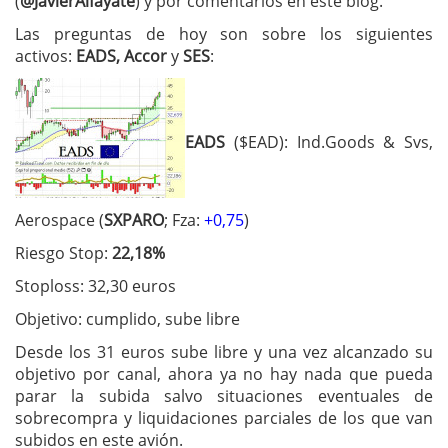
(
@JavierAlfayate
) y por comentarios en este blog.
Las preguntas de hoy son sobre los siguientes
activos:
EADS, Accor
y
SES
:
EADS
($EAD): Ind.Goods & Svs,
Aerospace (
SXPARO
; Fza:
+0,75
)
Riesgo Stop:
22,18%
Stoploss: 32,30 euros
Objetivo: cumplido, sube libre
Desde los 31 euros sube libre y una vez alcanzado su
objetivo por canal, ahora ya no hay nada que pueda
parar la subida salvo situaciones eventuales de
sobrecompra y liquidaciones parciales de los que van
subidos en este avión.