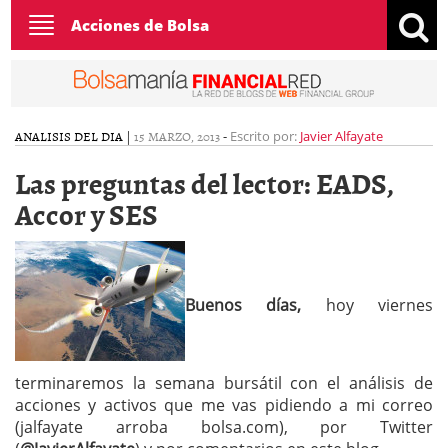
Toggle
Acciones de Bolsa
navigation
ANALISIS DEL DIA
|
15 MARZO, 2013
-
Escrito por:
Javier Alfayate
Las preguntas del lector: EADS,
Accor y SES
Buenos días,
hoy viernes
terminaremos la semana bursátil con el análisis de
acciones y activos que me vas pidiendo a mi correo
(jalfayate arroba bolsa.com), por Twitter