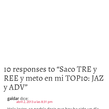
10 responses to “
Saco TRE y
REE y meto en mi TOP10: JAZ
y ADV
”
galdar
dice:
abril 2, 2013 a las 8:31 pm