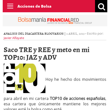
Toggle
Acciones de Bolsa
navigation
ANALISIS DEL DIA
CARTERA BLOG
VARIOS
|
2 ABRIL, 2013
-
Escrito por:
Javier Alfayate
Saco TRE y REE y meto en mi
TOP10: JAZ y ADV
Hoy he hecho dos movimientos
para abril en mi cartera
TOP10 de acciones españolas
,
esa cartera que únicamente mantiene los mejores
valores esté la bolsa como esté.