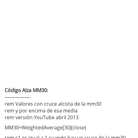
Código Alza MM30:
—————-
rem Valores con cruce alcista de la mm30
rem y por encima de esa media
rem versión YouTube abril 2013
MM30=WeightedAverage[30](close)
rem c1 es igual a 1 cuando hay un cruce de la mm30