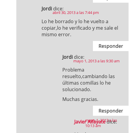
Jordi
dice:
abril 30, 2013 a las 7:44 pm
Lo he borrado y lo he vuelto a
copiar,lo he verificado y me sale el
mismo error.
Responder
Jordi
dice:
mayo 1, 2013 a las 9:30 am
Problema
resuelto,cambiando las
últimas comillas lo he
solucionado.
Muchas gracias.
Responder
mayo 1, 2013 a las
Javier Alfayate
dice:
10:13 am