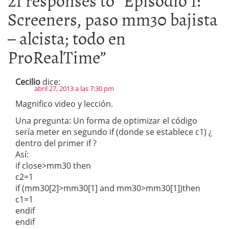
Screeners, paso mm30 bajista
– alcista; todo en
ProRealTime
”
Cecilio
dice:
abril 27, 2013 a las 7:30 pm
Magnifico video y lección.
Una pregunta: Un forma de optimizar el código
sería meter en segundo if (donde se establece c1) ¿
dentro del primer if ?
Así:
if close>mm30 then
c2=1
if (mm30[2]>mm30[1] and mm30>mm30[1])then
c1=1
endif
endif