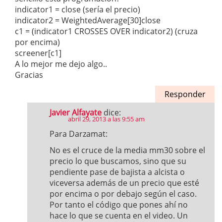
indicator1 = close (sería el precio)
indicator2 = WeightedAverage[30]close
c1 = (indicator1 CROSSES OVER indicator2) (cruza
por encima)
screener[c1]
A lo mejor me dejo algo..
Gracias
Responder
Javier Alfayate
dice:
abril 29, 2013 a las 9:55 am
Para Darzamat:
No es el cruce de la media mm30 sobre el
precio lo que buscamos, sino que su
pendiente pase de bajista a alcista o
viceversa además de un precio que esté
por encima o por debajo según el caso.
Por tanto el código que pones ahí no
hace lo que se cuenta en el video. Un