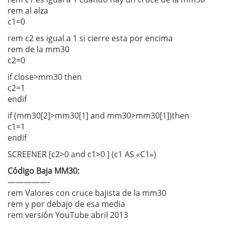
rem al alza
c1=0
rem c2 es igual a 1 si cierre esta por encima
rem de la mm30
c2=0
if close>mm30 then
c2=1
endif
if (mm30[2]>mm30[1] and mm30>mm30[1])then
c1=1
endif
SCREENER [c2>0 and c1>0 ] (c1 AS «C1»)
Código Baja MM30:
—————-
rem Valores con cruce bajista de la mm30
rem y por debajo de esa media
rem versión YouTube abril 2013