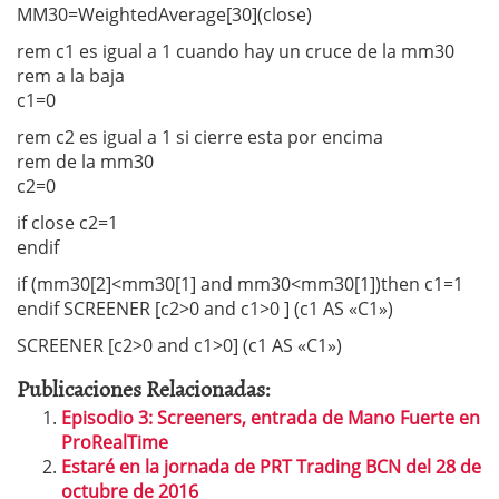
MM30=WeightedAverage[30](close)
rem c1 es igual a 1 cuando hay un cruce de la mm30
rem a la baja
c1=0
rem c2 es igual a 1 si cierre esta por encima
rem de la mm30
c2=0
if close c2=1
endif
if (mm30[2]<mm30[1] and mm30<mm30[1])then c1=1
endif SCREENER [c2>0 and c1>0 ] (c1 AS «C1»)
SCREENER [c2>0 and c1>0] (c1 AS «C1»)
Publicaciones Relacionadas:
Episodio 3: Screeners, entrada de Mano Fuerte en
ProRealTime
Estaré en la jornada de PRT Trading BCN del 28 de
octubre de 2016