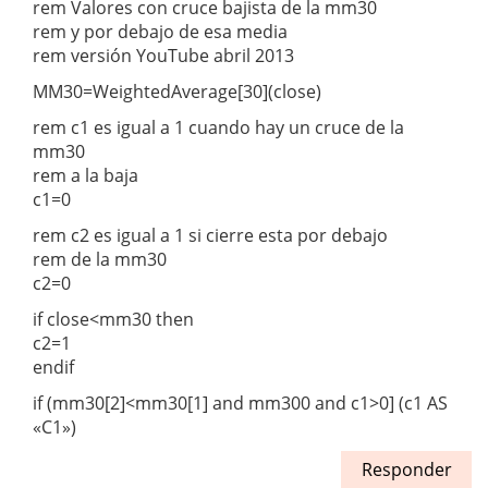
rem Valores con cruce bajista de la mm30
rem y por debajo de esa media
rem versión YouTube abril 2013
MM30=WeightedAverage[30](close)
rem c1 es igual a 1 cuando hay un cruce de la
mm30
rem a la baja
c1=0
rem c2 es igual a 1 si cierre esta por debajo
rem de la mm30
c2=0
if close<mm30 then
c2=1
endif
if (mm30[2]<mm30[1] and mm300 and c1>0] (c1 AS
«C1»)
Responder