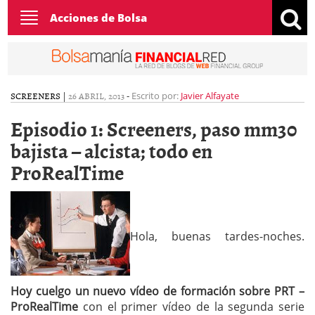
Toggle
Acciones de Bolsa
navigation
SCREENERS
|
26 ABRIL, 2013
-
Escrito por:
Javier Alfayate
Episodio 1: Screeners, paso mm30
bajista – alcista; todo en
ProRealTime
Hola, buenas tardes-noches.
Hoy cuelgo un nuevo vídeo de formación sobre PRT –
ProRealTime
con el primer vídeo de la segunda serie