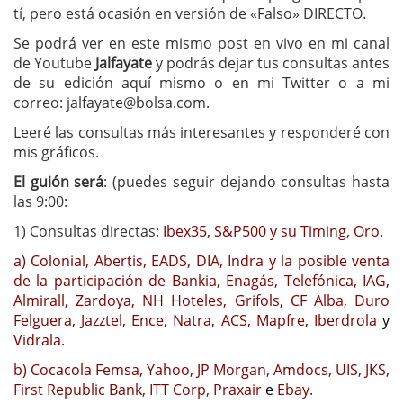
tí, pero está ocasión en versión de «Falso» DIRECTO.
Se podrá ver en este mismo post en vivo en mi canal
de Youtube
Jalfayate
y podrás dejar tus consultas antes
de su edición aquí mismo o en mi Twitter o a mi
correo:
jalfayate@bolsa.com
.
Leeré las consultas más interesantes y responderé con
mis gráficos.
El guión será
: (puedes seguir dejando consultas hasta
las 9:00:
1) Consultas directas:
Ibex35, S&P500 y su Timing, Oro.
a) Colonial, Abertis, EADS, DIA, Indra y la posible venta
de la participación de Bankia, Enagás, Telefónica, IAG,
Almirall, Zardoya, NH Hoteles, Grifols, CF Alba, Duro
Felguera, Jazztel, Ence, Natra, ACS, Mapfre, Iberdrola
y
Vidrala.
b) Cocacola Femsa, Yahoo, JP Morgan, Amdocs, UIS, JKS,
First Republic Bank, ITT Corp, Praxair
e
Ebay.