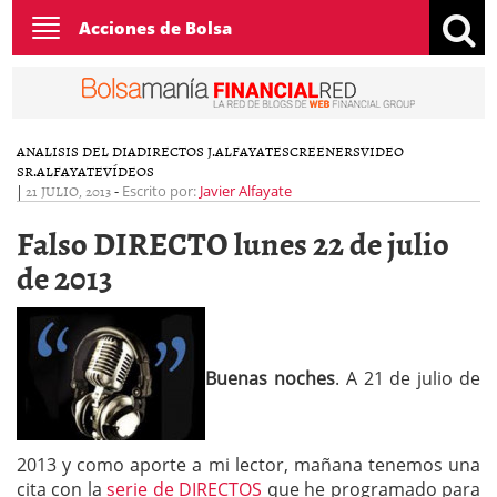
Toggle
Acciones de Bolsa
navigation
ANALISIS DEL DIA
DIRECTOS J.ALFAYATE
SCREENERS
VIDEO
SR.ALFAYATE
VÍDEOS
|
21 JULIO, 2013
-
Escrito por:
Javier Alfayate
Falso DIRECTO lunes 22 de julio
de 2013
Buenas noches
. A 21 de julio de
2013 y como aporte a mi lector, mañana tenemos una
cita con la
serie de DIRECTOS
que he programado para