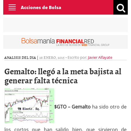
Toggle
Acciones de Bolsa
navigation
ANALISIS DEL DIA
|
26 ENERO, 2015
-
Escrito por:
Javier Alfayate
Gemalto: llegó a la meta bajista al
generar falta técnica
$GTO – Gemalto
ha sido otro de
los cortos que han salido bien, que sirvieron de