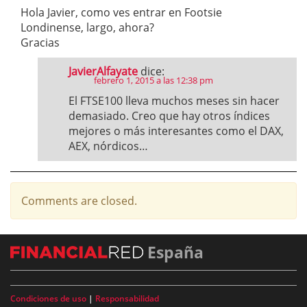
Hola Javier, como ves entrar en Footsie
Londinense, largo, ahora?
Gracias
JavierAlfayate
dice:
febrero 1, 2015 a las 12:38 pm
El FTSE100 lleva muchos meses sin hacer
demasiado. Creo que hay otros índices
mejores o más interesantes como el DAX,
AEX, nórdicos…
Comments are closed.
España
Condiciones de uso
|
Responsabilidad