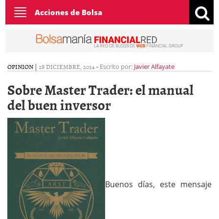
Toggle
Acciones de Bolsa
navigation
OPINION
|
28 DICIEMBRE, 2014
-
Escrito por:
Javier Alfayate
Sobre Master Trader: el manual
del buen inversor
Buenos días, este mensaje