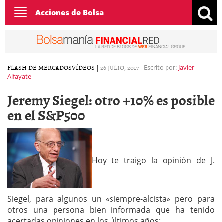
Toggle
Acciones de Bolsa
navigation
FLASH DE MERCADOS
VÍDEOS
|
26 JULIO, 2017
-
Escrito por:
Javier
Alfayate
Jeremy Siegel: otro +10% es posible
en el S&P500
Hoy te traigo la opinión de J.
Siegel, para algunos un «siempre-alcista» pero para
otros una persona bien informada que ha tenido
acertadas opiniones en los últimos años: