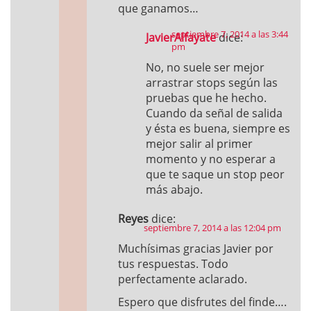
que ganamos…
septiembre 7, 2014 a las 3:44
JavierAlfayate
dice:
pm
No, no suele ser mejor
arrastrar stops según las
pruebas que he hecho.
Cuando da señal de salida
y ésta es buena, siempre es
mejor salir al primer
momento y no esperar a
que te saque un stop peor
más abajo.
Reyes
dice:
septiembre 7, 2014 a las 12:04 pm
Muchísimas gracias Javier por
tus respuestas. Todo
perfectamente aclarado.
Espero que disfrutes del finde….