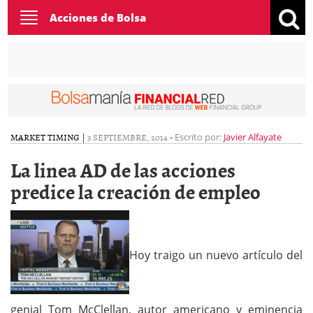
Toggle
Acciones de Bolsa
navigation
MARKET TIMING
|
3 SEPTIEMBRE, 2014
-
Escrito por:
Javier Alfayate
La linea AD de las acciones
predice la creación de empleo
Hoy traigo un nuevo artículo del
genial Tom McClellan, autor americano y eminencia