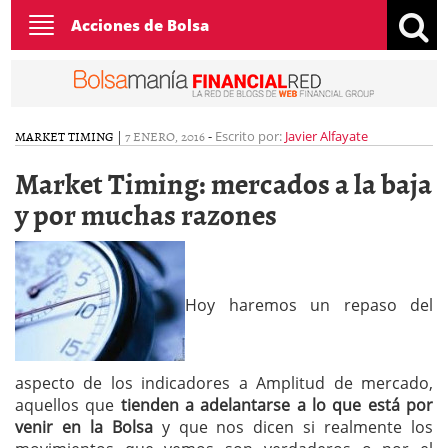
Toggle
Acciones de Bolsa
navigation
MARKET TIMING
|
7 ENERO, 2016
-
Escrito por:
Javier Alfayate
Market Timing: mercados a la baja
y por muchas razones
Hoy haremos un repaso del
aspecto de los indicadores a Amplitud de mercado,
aquellos que
tienden a adelantarse a lo que está por
venir en la Bolsa
y que nos dicen si realmente los