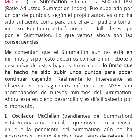
McClellan
) del
Summation
está en los +500 del RASI
(Ratio Adjusted Summation Index). Fue superada por
un par de puntos y según el propio autor, esto no ha
sido suficiente como para que el avión pudiera tomar
impulso. Por tanto, estaríamos en un fallo de escape
por el Summation. Lo que vemos ahora son las
consecuencias.
Me comentan que el Summation aún no está en
mínimos y si por esto debemos confiar en un rebote o
desconfiar de estas bajadas. En realidad
lo único que
ha hecho ha sido subir unos puntos para poder
continuar cayendo
. Realmente lo interesante es
observar si los siguientes mínimos del NYSE son
acompañados de nuevos mínimos del Summation.
Ahora está en pleno desarrollo y es difícil saberlo por
el momento.
El
Oscilador McClellan
(pendientes del Summation)
está en una zona neutral, lo que nos induce a pensar
en que la pendiente del Summation aún no ha
alcanzado su punto álgido y por tanto de rebote. Lo