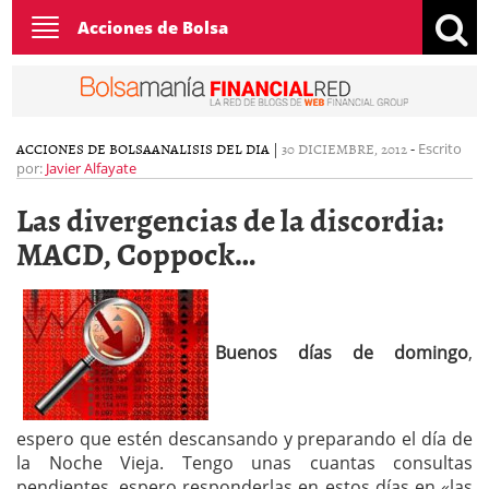
Toggle
Acciones de Bolsa
navigation
ACCIONES DE BOLSA
ANALISIS DEL DIA
|
30 DICIEMBRE, 2012
-
Escrito
por:
Javier Alfayate
Las divergencias de la discordia:
MACD, Coppock…
Buenos días de domingo
,
espero que estén descansando y preparando el día de
la Noche Vieja. Tengo unas cuantas consultas
pendientes, espero responderlas en estos días en «las