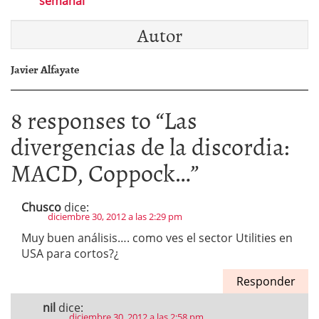
semanal
Autor
Javier Alfayate
8 responses to “
Las
divergencias de la discordia:
MACD, Coppock…
”
Chusco
dice:
diciembre 30, 2012 a las 2:29 pm
Muy buen análisis…. como ves el sector Utilities en
USA para cortos?¿
Responder
nil
dice:
diciembre 30, 2012 a las 2:58 pm