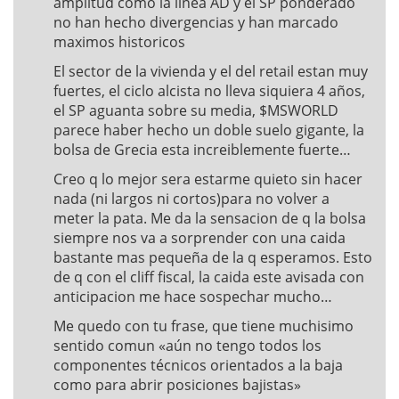
amplitud como la linea AD y el SP ponderado
no han hecho divergencias y han marcado
maximos historicos
El sector de la vivienda y el del retail estan muy
fuertes, el ciclo alcista no lleva siquiera 4 años,
el SP aguanta sobre su media, $MSWORLD
parece haber hecho un doble suelo gigante, la
bolsa de Grecia esta increiblemente fuerte…
Creo q lo mejor sera estarme quieto sin hacer
nada (ni largos ni cortos)para no volver a
meter la pata. Me da la sensacion de q la bolsa
siempre nos va a sorprender con una caida
bastante mas pequeña de la q esperamos. Esto
de q con el cliff fiscal, la caida este avisada con
anticipacion me hace sospechar mucho…
Me quedo con tu frase, que tiene muchisimo
sentido comun «aún no tengo todos los
componentes técnicos orientados a la baja
como para abrir posiciones bajistas»