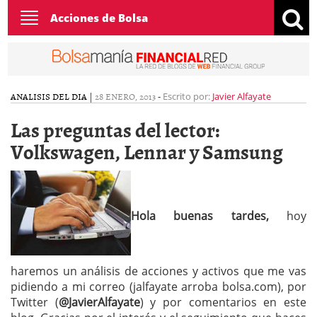
Toggle
Acciones de Bolsa
navigation
ANALISIS DEL DIA
|
28 ENERO, 2013
-
Escrito por:
Javier Alfayate
Las preguntas del lector:
Volkswagen, Lennar y Samsung
Hola buenas tardes,
hoy
haremos un análisis de acciones y activos que me vas
pidiendo a mi correo (jalfayate arroba bolsa.com), por
Twitter (
@JavierAlfayate
) y por comentarios en este