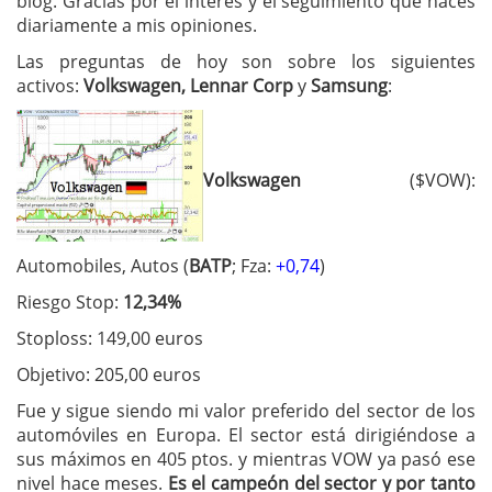
blog. Gracias por el interés y el seguimiento que haces
diariamente a mis opiniones.
Las preguntas de hoy son sobre los siguientes
activos:
Volkswagen, Lennar Corp
y
Samsung
:
Volkswagen
($VOW):
Automobiles, Autos (
BATP
; Fza:
+0,74
)
Riesgo Stop:
12,34%
Stoploss: 149,00 euros
Objetivo: 205,00 euros
Fue y sigue siendo mi valor preferido del sector de los
automóviles en Europa. El sector está dirigiéndose a
sus máximos en 405 ptos. y mientras VOW ya pasó ese
nivel hace meses.
Es el campeón del sector y por tanto