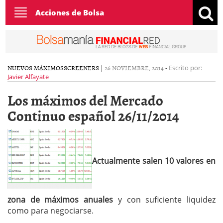
Toggle
Acciones de Bolsa
navigation
NUEVOS MÁXIMOS
SCREENERS
|
26 NOVIEMBRE, 2014
-
Escrito por:
Javier Alfayate
Los máximos del Mercado
Continuo español 26/11/2014
Actualmente salen 10 valores en
zona de máximos anuales
y con suficiente liquidez
como para negociarse.