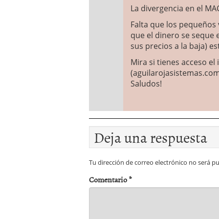
La divergencia en el MA
Falta que los pequeños
que el dinero se seque e
sus precios a la baja) e
Mira si tienes acceso e
(aguilarojasistemas.com)
Saludos!
Deja una respuesta
Tu dirección de correo electrónico no será pu
Comentario
*