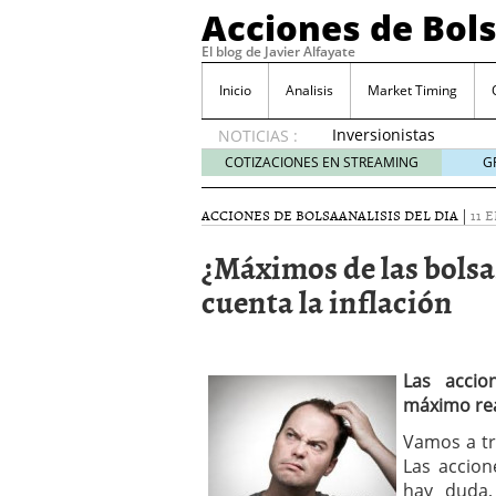
Acciones de Bol
El blog de Javier Alfayate
Inicio
Analisis
Market Timing
Inversionistas
NOTICIAS :
VIP en
COTIZACIONES EN STREAMING
G
México
muestran
ACCIONES DE BOLSA
ANALISIS DEL DIA
|
11 
creciente
interés
¿Máximos de las bolsa
por SIFX
cuenta la inflación
mayo 8,
2026
Qué es una acción infra
noviembre 30, 2024
Entendiendo los ETF de 
Las accio
Dividend Kings: empres
máximo rea
noviembre 12, 2024
Vamos a tr
Descubre RealAdvisor: 
Las accio
inmobiliarias
septiembr
hay duda,