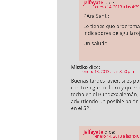
jalfayate
dice:
enero 14, 2013 a las 4:3
PAra Santi:
Lo tienes que programar
Indicadores de aguilar
Un saludo!
Mistiko
dice:
enero 13, 2013 a las 8:50 pm
Buenas tardes Javier, si es po
con tu segundo libro y quiero
techo en el Bundxxx alemán, q
advirtiendo un posible bajón 
en el SP.
jalfayate
dice:
enero 14, 2013 a las 4:4