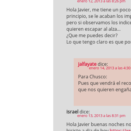
enero 12, 2013 a las 8:26 pm
Hola Javier, me tiene un poc
principio, se le acaban los 
pero si observamos los indic
quieren escapar al alza…
¿Que me puedes decir?
Lo que tengo claro es que p
jalfayate
dice:
enero 14, 2013 a las 4:3
Para Chusco:
Pues que vendrá el reco
que nos quieren engañar
israel
dice:
enero 13, 2013 a las 8:31 pm
Hola Javier buenas noches no
hiciste a dia de hoy
https://w