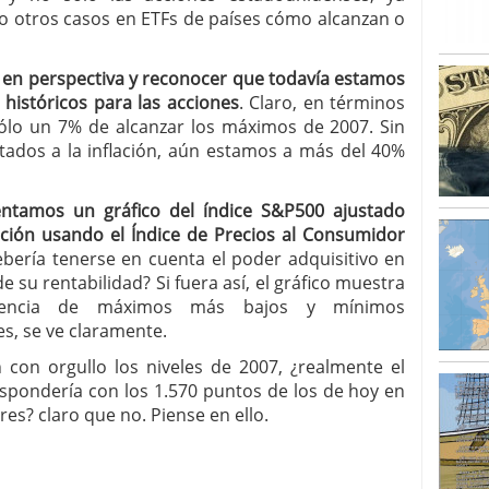
o otros casos en ETFs de países cómo alcanzan o
 en perspectiva y reconocer que todavía estamos
históricos para las acciones
. Claro, en términos
sólo un 7% de alcanzar los máximos de 2007. Sin
tados a la inflación, aún estamos a más del 40%
entamos un gráfico del índice S&P500 ajustado
lación usando el Índice de Precios al Consumidor
ebería tenerse en cuenta el poder adquisitivo en
 de su rentabilidad? Si fuera así, el gráfico muestra
encia de máximos más bajos y mínimos
es, se ve claramente.
 con orgullo los niveles de 2007, ¿realmente el
espondería con los 1.570 puntos de los de hoy en
res? claro que no. Piense en ello.