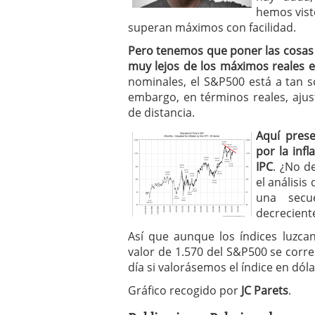
hemos vist
superan máximos con facilidad.
Pero tenemos que poner las cosas
muy lejos de los máximos reales e 
nominales, el S&P500 está a tan 
embargo, en términos reales, ajus
de distancia.
Aquí pres
por la inf
IPC
. ¿No d
el análisis
una secu
decrecient
Así que aunque los índices luzcan
valor de 1.570 del S&P500 se corr
día si valorásemos el índice en dóla
Gráfico recogido por
JC Parets
.