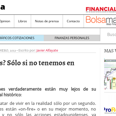
sa
Opinion
Libros
Notas de prensa
Contacto
Busca
RÁFICOS COTIZACIONES
FINANZAS PERSONALES
MAS 
ENERO, 2013
-
Escrito por:
Javier Alfayate
s? Sólo si no tenemos en
valorada y por qué no hay que perderlas de vista
Bitcoin
noviembre 22, 2024
nes verdaderamente están muy lejos de su
as que destacan por sus dividendos constantes
l histórico
:
atar de vivir en la realidad sólo por un segundo.
Una poderosa herramienta para tus inversiones
nes están «on-fire» o en su mejor momento, no
e 23, 2024
 y no sólo las acciones estadounidenses, ya