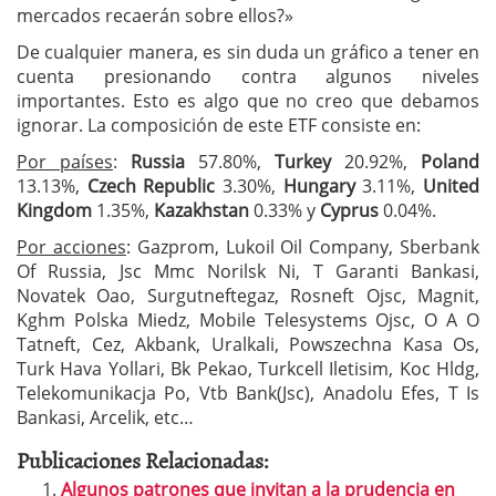
mercados recaerán sobre ellos?»
De cualquier manera, es sin duda un gráfico a tener en
cuenta presionando contra algunos niveles
importantes. Esto es algo que no creo que debamos
ignorar. La composición de este ETF consiste en:
Por países
:
Russia
57.80%,
Turkey
20.92%,
Poland
13.13%,
Czech Republic
3.30%,
Hungary
3.11%,
United
Kingdom
1.35%,
Kazakhstan
0.33% y
Cyprus
0.04%.
Por acciones
: Gazprom, Lukoil Oil Company, Sberbank
Of Russia, Jsc Mmc Norilsk Ni, T Garanti Bankasi,
Novatek Oao, Surgutneftegaz, Rosneft Ojsc, Magnit,
Kghm Polska Miedz, Mobile Telesystems Ojsc, O A O
Tatneft, Cez, Akbank, Uralkali, Powszechna Kasa Os,
Turk Hava Yollari, Bk Pekao, Turkcell Iletisim, Koc Hldg,
Telekomunikacja Po, Vtb Bank(Jsc), Anadolu Efes, T Is
Bankasi, Arcelik, etc…
Publicaciones Relacionadas:
Algunos patrones que invitan a la prudencia en