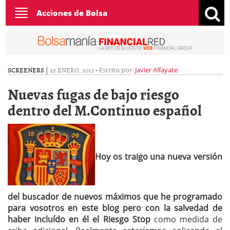
Toggle
Acciones de Bolsa
navigation
SCREENERS
|
25 ENERO, 2013
-
Escrito por:
Javier Alfayate
Nuevas fugas de bajo riesgo
dentro del M.Continuo español
Hoy os traigo una nueva versión
del buscador de nuevos máximos que he programado
para vosotros en este blog pero con la salvedad de
haber incluído en él el Riesgo Stop
como medida de