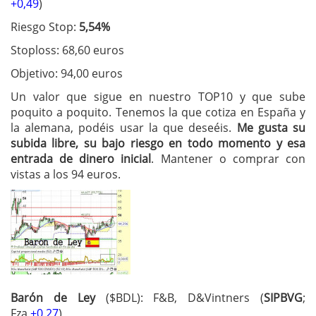
+0,49
)
Riesgo Stop:
5,54%
Stoploss: 68,60 euros
Objetivo: 94,00 euros
Un valor que sigue en nuestro TOP10 y que sube
poquito a poquito. Tenemos la que cotiza en España y
la alemana, podéis usar la que deseéis.
Me gusta su
subida libre, su bajo riesgo en todo momento y esa
entrada de dinero inicial
. Mantener o comprar con
vistas a los 94 euros.
Barón de Ley
($BDL): F&B, D&Vintners (
SIPBVG
;
Fza
+0,27
)