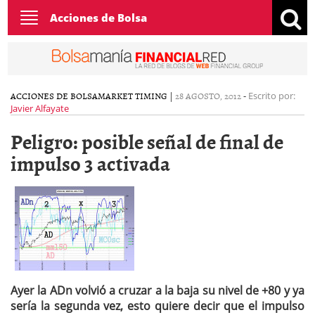
Toggle
Acciones de Bolsa
navigation
ACCIONES DE BOLSA
MARKET TIMING
|
28 AGOSTO, 2012
-
Escrito por:
Javier Alfayate
Peligro: posible señal de final de
impulso 3 activada
Ayer la ADn volvió a cruzar a la baja su nivel de +80 y ya
sería la segunda vez, esto quiere decir que el impulso