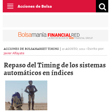
Toggle
Acciones de Bolsa
navigation
ACCIONES DE BOLSA
MARKET TIMING
|
25 AGOSTO, 2012
-
Escrito por:
Javier Alfayate
Repaso del Timing de los sistemas
automáticos en índices