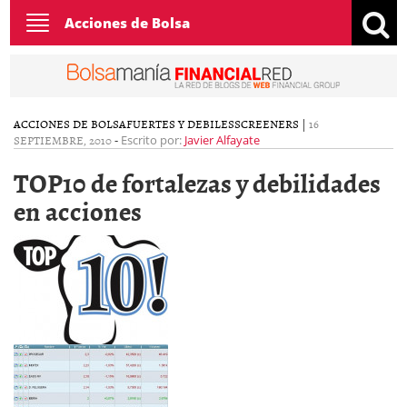
Toggle
Acciones de Bolsa
navigation
ACCIONES DE BOLSA
FUERTES Y DEBILES
SCREENERS
|
16
SEPTIEMBRE, 2010
-
Escrito por:
Javier Alfayate
TOP10 de fortalezas y debilidades
en acciones