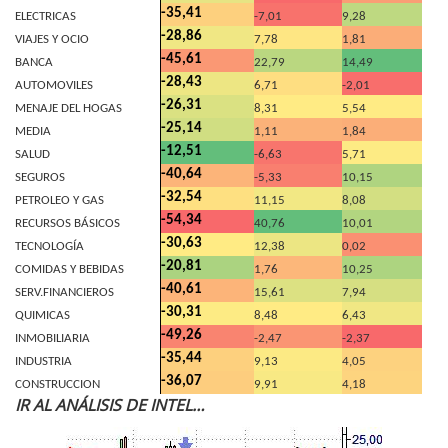
-35,41
ELECTRICAS
-7,01
9,28
-28,86
VIAJES Y OCIO
7,78
1,81
-45,61
BANCA
22,79
14,49
-28,43
AUTOMOVILES
6,71
-2,01
-26,31
MENAJE DEL HOGAS
8,31
5,54
-25,14
MEDIA
1,11
1,84
-12,51
SALUD
-6,63
5,71
-40,64
SEGUROS
-5,33
10,15
-32,54
PETROLEO Y GAS
11,15
8,08
-54,34
RECURSOS BÁSICOS
40,76
10,01
-30,63
TECNOLOGÍA
12,38
0,02
-20,81
COMIDAS Y BEBIDAS
1,76
10,25
-40,61
SERV.FINANCIEROS
15,61
7,94
-30,31
QUIMICAS
8,48
6,43
-49,26
INMOBILIARIA
-2,47
-2,37
-35,44
INDUSTRIA
9,13
4,05
-36,07
CONSTRUCCION
9,91
4,18
IR AL ANÁLISIS DE INTEL…