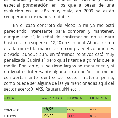
especial ponderación en los que a pesar de una
evolución en un año muy mala, en 2009 se estén
recuperando de manera notable.
En el caso concreto de Alcoa, a mi ya me está
pareciendo interesante para comprar y mantener,
aunque eso sí, la señal de confirmación no se dará
hasta que no supere el 12,20 en semanal. Ahora mismo
gira la mm30, la mano fuerte compra y el volumen es
elevado, aunque aun, en términos relativos está muy
penalizada. Subirá sí, pero quizás tarde algo más que la
media. Por tanto, si se tiene largos se mantienen y si
no igual es interesante alguna otra opción con mejor
comportamiento dentro del sector materia prima,
como puede ser alguna de las ya mencionadas aquí del
sector acero: X, AKS, Rautaruukki etc…
SECTOR
AÑO A AÑO %
EN 2009 %
MENSUAL %
-18,52
COMERCIO
16,26
2,96
-27,77
TELECOS
-8,17
0,89