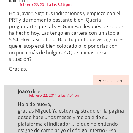
llak
dice:
febrero 22, 2011 a las 8:16 pm
Hola Javier. Sigo tus indicaciones y empiezo con el
PRT y de momento bastante bien. Quería
preguntarte que tal ves Gamesa después de lo que
ha hecho hoy. Las tengo en cartera con un stop a
5,54. Hoy casi lo toca. Bajo tu punto de vista, ¿crees
que el stop está bien colocado o lo pondrías con
un poco más de holgura? ¿Qué opinas de su
situación?
Gracias.
Responder
Joaco
dice:
febrero 22, 2011 a las 7:54 pm
Hola de nuevo,
gracias Miguel. Ya estoy registrado en la página
desde hace unos meses y me bajé de su
plataforma el indicador… lo que no entiendo
es: ¿he de cambiar yo el código interno? Eso