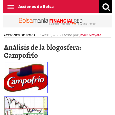
Toggle
Acciones de Bolsa
navigation
ACCIONES DE BOLSA
|
18 ABRIL, 2010
-
Escrito por:
Javier Alfayate
Análisis de la blogosfera:
Campofrío