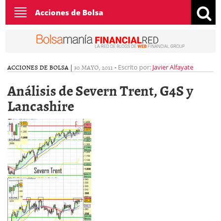
Toggle
Acciones de Bolsa
navigation
ACCIONES DE BOLSA
|
30 MAYO, 2011
-
Escrito por:
Javier Alfayate
Análisis de Severn Trent, G4S y
Lancashire