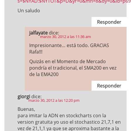
s=$NYAD:$NYTOT&p=D&yr=0&mn=8&dy=0&id=p691
Un saludo
Responder
jalfayate
dice:
marzo 30, 2012 a las 11:36 am
Impresionante… está todo. GRACIAS
Rafa!!!
Quizás en el Momento de Mercado
pondría el tradicional, el SMA200 en vez
de la EMA200
Responder
giorgi
dice:
marzo 30, 2012 a las 12:20 pm
Buenas,
para imitar la ADN en stockcharts con la
version gratuita yo uso el stochastico 21,7,1 en
vez de 21,1,1 ya que se aproxima bastante a la