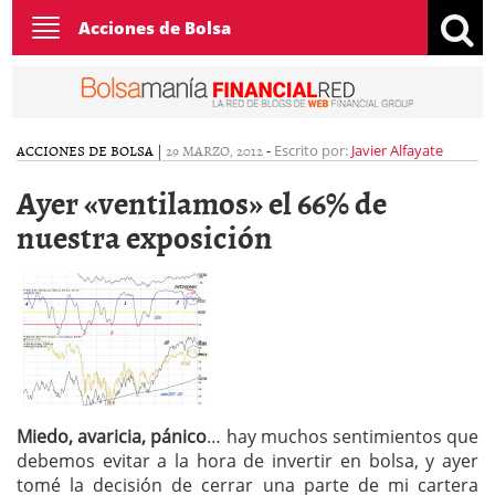
Toggle
Acciones de Bolsa
navigation
ACCIONES DE BOLSA
|
29 MARZO, 2012
-
Escrito por:
Javier Alfayate
Ayer «ventilamos» el 66% de
nuestra exposición
Miedo, avaricia, pánico
… hay muchos sentimientos que
debemos evitar a la hora de invertir en bolsa, y ayer
tomé la decisión de cerrar una parte de mi cartera