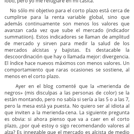
lobo, pero yo me refugiaré en mi casita.
No sólo mi objetivo para el corto plazo está cerca de
cumplirse para la renta variable global, sino que
además continuamente son menos los valores que
avanzan cada vez que sube el mercado (indicador
summatiion). Estos indicadores se llaman de amplitud
de mercado y sirven para medir la salud de los
mercados alcistas y bajistas. Es destacable la
descoordinación que hay o llamada mejor: divergencia.
El índice hace nuevos máximos con menos valores. Un
comportamiento que raras ocasiones se sostiene, al
menos en el corto plazo.
Ayer en el blog comenté que la «merienda de
negros» (mis disculpas a las personas de color) se la
están montando, pero no sabía si sería a las 5 o a las 7,
pero la mesa está ya puesta. No quiero ser al idiota al
que inviten a la merienda-cena. La siguiente pregunta
es obvia: si ahora pienso que va a caer en el corto
plazo, ¿por qué estoy o sigo recomendando valores al
alza? Es innegable que el mercado es alcista de medio