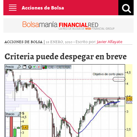
Toggle
Acciones de Bolsa
navigation
ACCIONES DE BOLSA
|
19 ENERO, 2010
-
Escrito por:
Javier Alfayate
Criteria puede despegar en breve