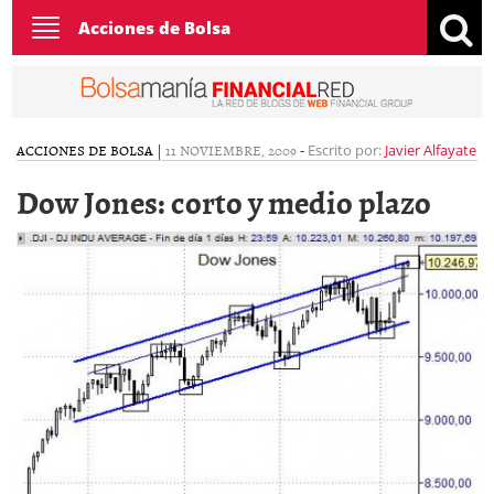
Toggle
Acciones de Bolsa
navigation
ACCIONES DE BOLSA
|
11 NOVIEMBRE, 2009
-
Escrito por:
Javier Alfayate
Dow Jones: corto y medio plazo