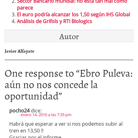
Sector Bancario mundial: no está tan mal como
parece
El euro podría alcanzar los 1,50 según IHS Global
Análisis de Grifols y RTI Biologics
Autor
Javier Alfayate
One response to “
Ebro Puleva:
aún no nos concede la
oportunidad
”
pocho24
dice:
enero 14, 2010 a las 7:35 pm
Habrá que esperar a ver si nos podemos subir al
tren en 13,50 !!
Gracias por el informe