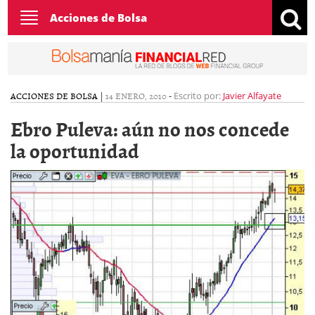
Toggle
Acciones de Bolsa
navigation
ACCIONES DE BOLSA
|
14 ENERO, 2010
-
Escrito por:
Javier Alfayate
Ebro Puleva: aún no nos concede
la oportunidad