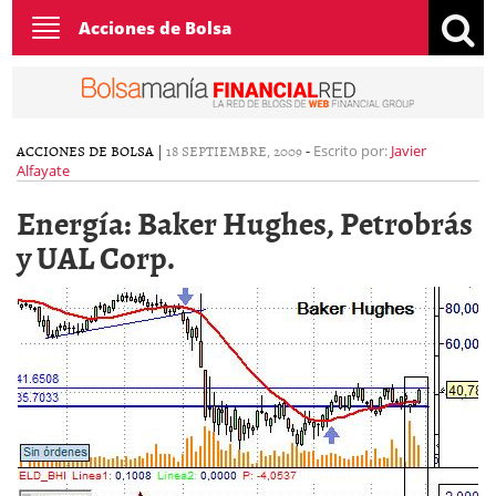
Toggle
Acciones de Bolsa
navigation
ACCIONES DE BOLSA
|
18 SEPTIEMBRE, 2009
-
Escrito por:
Javier
Alfayate
Energía: Baker Hughes, Petrobrás
y UAL Corp.