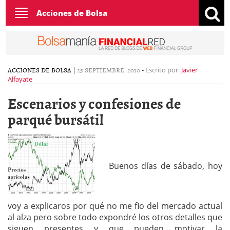
Toggle
Acciones de Bolsa
navigation
ACCIONES DE BOLSA
|
25 SEPTIEMBRE, 2010
-
Escrito por:
Javier
Alfayate
Escenarios y confesiones de
parqué bursátil
Buenos días de sábado, hoy
voy a explicaros por qué no me fio del mercado actual
al alza pero sobre todo expondré los otros detalles que
siguen presentes y que pueden motivar la