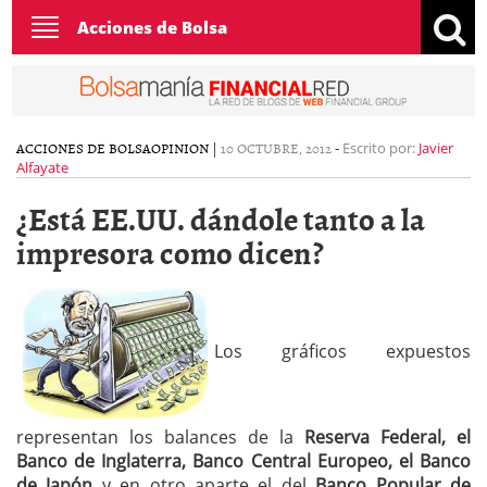
Toggle
Acciones de Bolsa
navigation
ACCIONES DE BOLSA
OPINION
|
10 OCTUBRE, 2012
-
Escrito por:
Javier
Alfayate
¿Está EE.UU. dándole tanto a la
impresora como dicen?
Los gráficos expuestos
representan los balances de la
Reserva Federal, el
Banco de Inglaterra, Banco Central Europeo, el Banco
de Japón
y en otro aparte el del
Banco Popular de