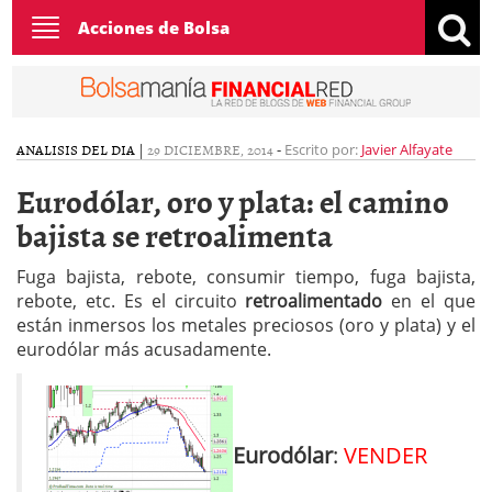
Toggle
Acciones de Bolsa
navigation
ANALISIS DEL DIA
|
29 DICIEMBRE, 2014
-
Escrito por:
Javier Alfayate
Eurodólar, oro y plata: el camino
bajista se retroalimenta
Fuga bajista, rebote, consumir tiempo, fuga bajista,
rebote, etc. Es el circuito
retroalimentado
en el que
están inmersos los metales preciosos (oro y plata) y el
eurodólar más acusadamente.
Eurodólar
:
VENDER