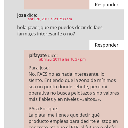
Responder
jose
dice:
abril 26, 2011 a las 7:38 am
hola javier,que me puedes decir de faes
farma,es interesante o no?
Responder
jalfayate
dice:
abril 26, 2011 a las 10:37 pm
Para Jose:
No, FAES no es nada interesante, lo
siento. Entiendo que la zona de mínimos
sea un punto donde rebote, pero mi
operativa no busca pelotazos sino valores
más fiables y en niveles «»altos»».
PAra Enrique:
La plata, me tienes que decir qué
producto empleas para decirte el stop en
concreto. Ya que el ETF, el futuro o el cfd