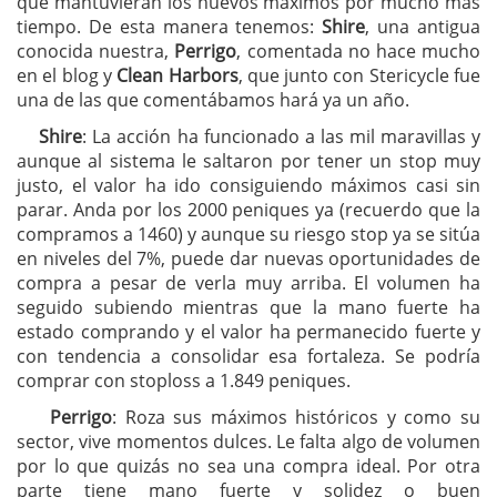
que mantuvieran los nuevos máximos por mucho más
tiempo. De esta manera tenemos:
Shire
, una antigua
conocida nuestra,
Perrigo
, comentada no hace mucho
en el blog y
Clean Harbors
, que junto con Stericycle fue
una de las que comentábamos hará ya un año.
Shire
: La acción ha funcionado a las mil maravillas y
aunque al sistema le saltaron por tener un stop muy
justo, el valor ha ido consiguiendo máximos casi sin
parar. Anda por los 2000 peniques ya (recuerdo que la
compramos a 1460) y aunque su riesgo stop ya se sitúa
en niveles del 7%, puede dar nuevas oportunidades de
compra a pesar de verla muy arriba. El volumen ha
seguido subiendo mientras que la mano fuerte ha
estado comprando y el valor ha permanecido fuerte y
con tendencia a consolidar esa fortaleza. Se podría
comprar con stoploss a 1.849 peniques.
Perrigo
: Roza sus máximos históricos y como su
sector, vive momentos dulces. Le falta algo de volumen
por lo que quizás no sea una compra ideal. Por otra
parte tiene mano fuerte y solidez o buen