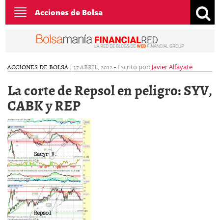
Toggle
Acciones de Bolsa
navigation
ACCIONES DE BOLSA
|
17 ABRIL, 2012
-
Escrito por:
Javier Alfayate
La corte de Repsol en peligro: SYV,
CABK y REP